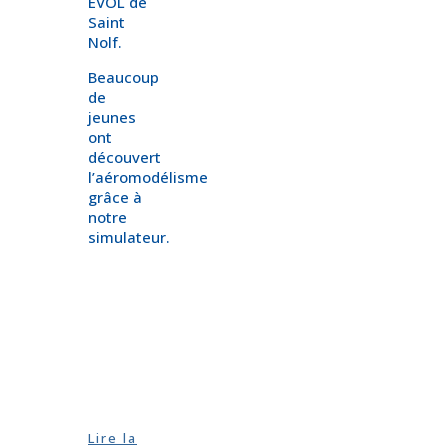
EVOL de
Saint
Nolf.
Beaucoup
de
jeunes
ont
découvert
l’aéromodélisme
grâce à
notre
simulateur.
Lire la