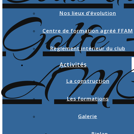
Nos lieux d’évolution
Centre de formation agréé FFAM
Règlement intérieur du club
Activités
La construction
Les formations
Galerie
Biplan