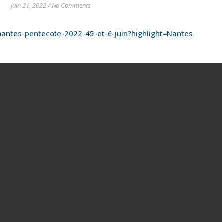
juin 21, 2022
/
No Comments
j-nantes-pentecote-2022-45-et-6-juin?highlight=Nantes