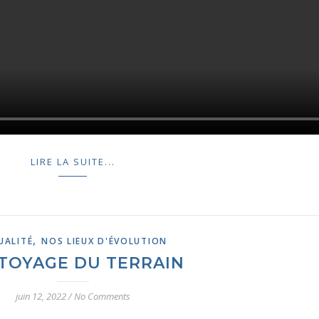
LIRE LA SUITE...
,
UALITÉ
NOS LIEUX D'ÉVOLUTION
TOYAGE DU TERRAIN
juin 12, 2022
/
No Comments