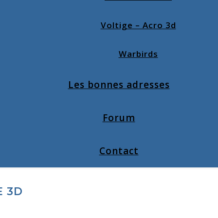
Voltige – Acro 3d
Warbirds
Les bonnes adresses
Forum
Contact
E 3D