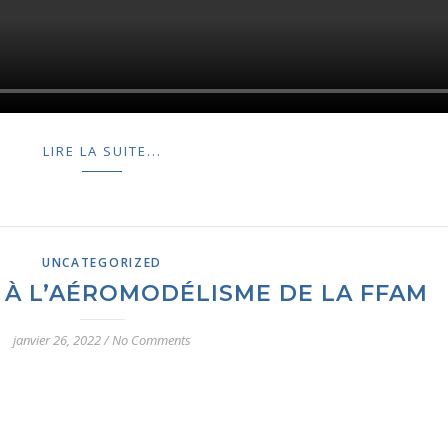
LIRE LA SUITE...
UNCATEGORIZED
 À L’AÉROMODÉLISME DE LA FFAM
janvier 26, 2022
/
No Comments