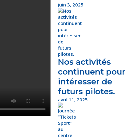
juin 3, 2025
Nos activités
continuent pour
intéresser de
futurs pilotes.
avril 11, 2025