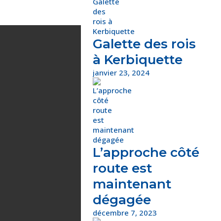
Galette des rois
à Kerbiquette
janvier 23, 2024
L’approche côté
route est
maintenant
dégagée
décembre 7, 2023