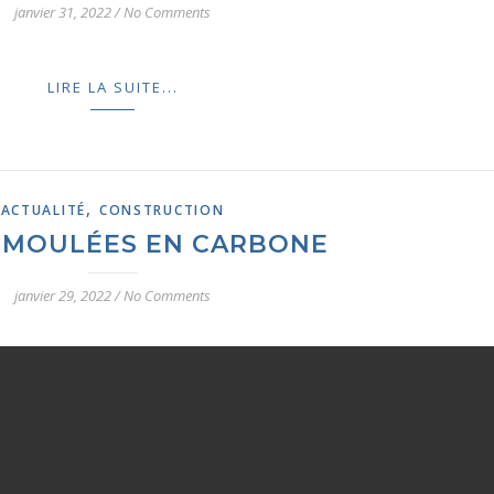
janvier 31, 2022
/
No Comments
LIRE LA SUITE...
,
ACTUALITÉ
CONSTRUCTION
S MOULÉES EN CARBONE
janvier 29, 2022
/
No Comments