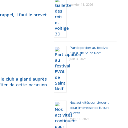
janvier 11, 2026
ppel, il faut le brevet
Participation au festival
EVOL de Saint Nolf.
juin 3, 2025
le club a glané auprès
fiter de cette occasion
Nos activités continuent
pour intéresser de futurs
pilotes.
avril 11, 2025