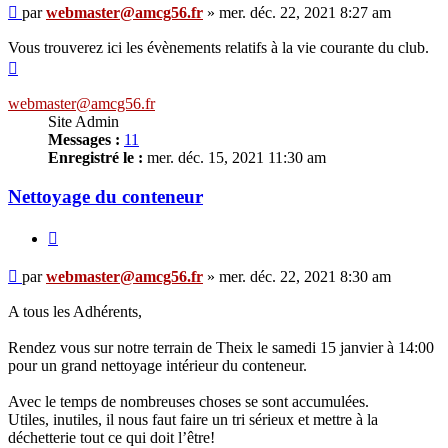
Message
par
webmaster@amcg56.fr
»
mer. déc. 22, 2021 8:27 am
Vous trouverez ici les évènements relatifs à la vie courante du club.
Haut
webmaster@amcg56.fr
Site Admin
Messages :
11
Enregistré le :
mer. déc. 15, 2021 11:30 am
Nettoyage du conteneur
Citer
Message
par
webmaster@amcg56.fr
»
mer. déc. 22, 2021 8:30 am
A tous les Adhérents,
Rendez vous sur notre terrain de Theix le samedi 15 janvier à 14:00
pour un grand nettoyage intérieur du conteneur.
Avec le temps de nombreuses choses se sont accumulées.
Utiles, inutiles, il nous faut faire un tri sérieux et mettre à la
déchetterie tout ce qui doit l’être!