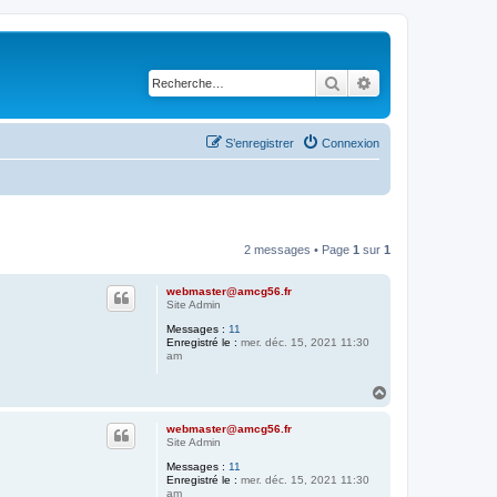
Rechercher
Recherche avancé
S’enregistrer
Connexion
2 messages • Page
1
sur
1
webmaster@amcg56.fr
Site Admin
Messages :
11
Enregistré le :
mer. déc. 15, 2021 11:30
am
H
a
u
webmaster@amcg56.fr
t
Site Admin
Messages :
11
Enregistré le :
mer. déc. 15, 2021 11:30
am