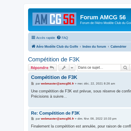
Forum AMCG 56
Forum de l'Aéro Modèle Club du Gol
Accès rapide
FAQ
Aéro Modèle Club du Golfe
Index du forum
Calendrier
Compétition de F3K
R
Répondre
Compétition de F3K
M
par
webmaster@amcg56.fr
»
mer. déc. 22, 2021 8:26 am
e
s
Une compétition de F3K est prévue, sous réserve de confir
s
Précisions à suivre...
a
g
e
Re: Compétition de F3K
M
par
webmaster@amcg56.fr
»
dim. févr. 06, 2022 10:33 pm
e
s
Finalement la compétition est annulée, pour raison de conf
s