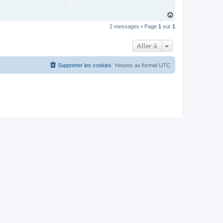
H
a
2 messages • Page
1
sur
1
u
t
Aller à
Supprimer les cookies
Heures au format
UTC