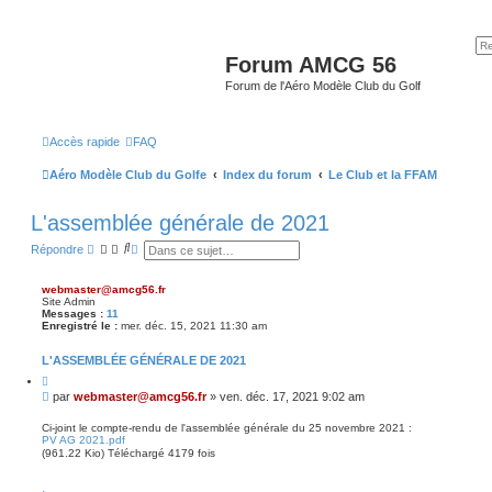
Forum AMCG 56
Forum de l'Aéro Modèle Club du Golf
Accès rapide
FAQ
Aéro Modèle Club du Golfe
Index du forum
Le Club et la FFAM
L'assemblée générale de 2021
R
R
Répondre
e
e
c
c
h
h
webmaster@amcg56.fr
e
e
Site Admin
r
r
Messages :
11
c
c
Enregistré le :
mer. déc. 15, 2021 11:30 am
h
h
e
e
L'ASSEMBLÉE GÉNÉRALE DE 2021
r
a
v
C
i
a
M
par
webmaster@amcg56.fr
»
ven. déc. 17, 2021 9:02 am
t
n
e
e
c
s
r
Ci-joint le compte-rendu de l'assemblée générale du 25 novembre 2021 :
é
PV AG 2021.pdf
s
e
(961.22 Kio) Téléchargé 4179 fois
a
g
e