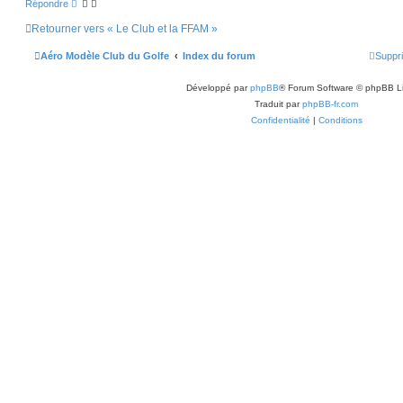
Répondre
Retourner vers « Le Club et la FFAM »
Aéro Modèle Club du Golfe
Index du forum
Suppri
Développé par
phpBB
® Forum Software © phpBB L
Traduit par
phpBB-fr.com
Confidentialité
|
Conditions