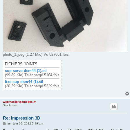
photo_1.jpeg (1.27 Mio) Vu 827051 fois
FICHIERS JOINTS
sup servo dsm44 (1).stl
(99.89 Kio) Téléchargé 5164 fois
fixe sup dsm44 (1).stl
(20.39 Kio) Téléchargé 5229 fois
webmaster@amcg56.fr
Site Admin
Re: Impression 3D
M
lun. juin 06, 2022 5:49 am
e