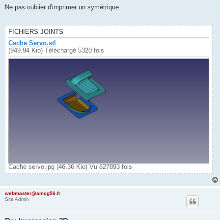
s
Ne pas oublier d'imprimer un symétrique.
s
a
g
e
FICHIERS JOINTS
Cache Servo.stl
(949.94 Kio) Téléchargé 5320 fois
Cache servo.jpg (46.36 Kio) Vu 827893 fois
webmaster@amcg56.fr
Site Admin