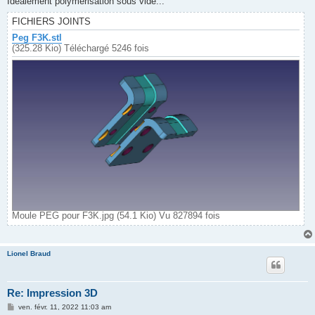
Idéalement polymérisation sous vide...
FICHIERS JOINTS
Peg F3K.stl
(325.28 Kio) Téléchargé 5246 fois
Moule PEG pour F3K.jpg (54.1 Kio) Vu 827894 fois
Lionel Braud
Re: Impression 3D
M
ven. févr. 11, 2022 11:03 am
e