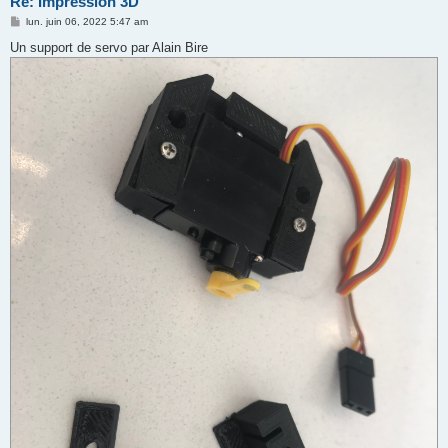
Re: Impression 3D
M
lun. juin 06, 2022 5:47 am
e
s
Un support de servo par Alain Bire
s
a
g
e