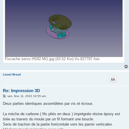
Fixcache servo HS82 MG.jpg (43.52 Kio) Vu 827797 fois
Lionel Braud
Re: Impression 3D
M
ven. févr. 11, 2022 10:55 am
e
s
Deux parties identiques assemblées par vis et écrous.
s
a
g
La mèche de carbone ( fils pliés en deux ) imprégnée résine époxy est
e
tirée au travers du moule par un fil formant une boucle.
Sens de traction de la partie horizontale vers les parois verticales.