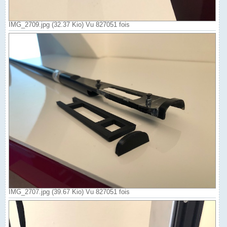
IMG_2709.jpg (32.37 Kio) Vu 827051 fois
IMG_2707.jpg (39.67 Kio) Vu 827051 fois