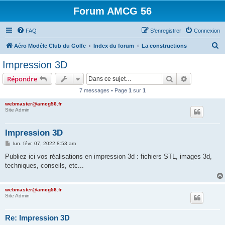
Forum AMCG 56
FAQ
S’enregistrer
Connexion
R
Aéro Modèle Club du Golfe
Index du forum
La constructions
e
Impression 3D
c
Rechercher
Recherche 
Répondre
h
7 messages • Page
1
sur
1
e
webmaster@amcg56.fr
r
Site Admin
c
h
Impression 3D
e
M
lun. févr. 07, 2022 8:53 am
e
r
s
Publiez ici vos réalisations en impression 3d : fichiers STL, images 3d,
s
techniques, conseils, etc...
a
g
e
webmaster@amcg56.fr
Site Admin
Re: Impression 3D