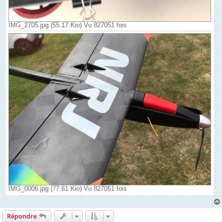
IMG_2705.jpg (55.17 Kio) Vu 827051 fois
IMG_0006.jpg (77.61 Kio) Vu 827051 fois
Répondre