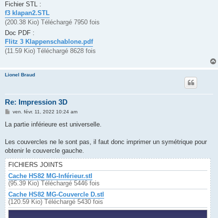
Fichier STL :
f3 klapan2.STL
(200.38 Kio) Téléchargé 7950 fois
Doc PDF :
Flitz 3 Klappenschablone.pdf
(11.59 Kio) Téléchargé 8628 fois
Lionel Braud
Re: Impression 3D
M
ven. févr. 11, 2022 10:24 am
e
s
La partie inférieure est universelle.
s
a
g
Les couvercles ne le sont pas, il faut donc imprimer un symétrique pour
e
obtenir le couvercle gauche.
FICHIERS JOINTS
Cache HS82 MG-Inférieur.stl
(95.39 Kio) Téléchargé 5446 fois
Cache HS82 MG-Couvercle D.stl
(120.59 Kio) Téléchargé 5430 fois