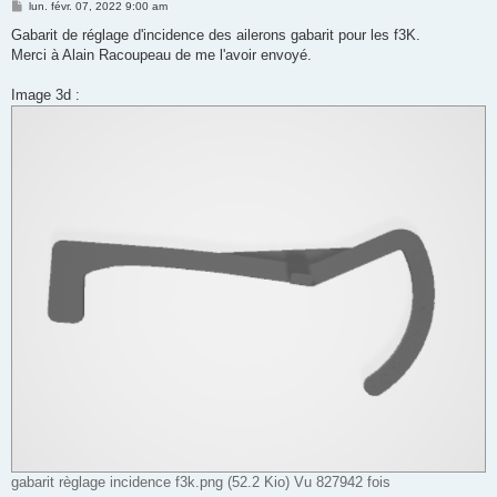
M
lun. févr. 07, 2022 9:00 am
e
s
Gabarit de réglage d'incidence des ailerons gabarit pour les f3K.
s
Merci à Alain Racoupeau de me l'avoir envoyé.
a
g
e
Image 3d :
gabarit règlage incidence f3k.png (52.2 Kio) Vu 827942 fois