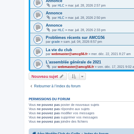
Annonce
par
HLC
»
mar. juil. 28, 2026 2:57 pm
Annonce
par
HLC
»
mar. juil. 28, 2026 2:50 pm
Annonce
par
HLC
»
mar. juil. 28, 2026 2:33 pm
Problèmes récents sur AMCG56
par
grade
»
sam. juil. 04, 2026 8:57 pm
La vie du club
par
webmaster@amcg56.fr
»
mer. déc. 22, 2021 8:27 am
L'assemblée générale de 2021
par
webmaster@amcg56.fr
»
ven. déc. 17, 2021 9:02 
Nouveau sujet
Retourner à l’index du forum
PERMISSIONS DU FORUM
Vous
ne pouvez pas
poster de nouveaux sujets
Vous
ne pouvez pas
répondre aux sujets
Vous
ne pouvez pas
modifier vos messages
Vous
ne pouvez pas
supprimer vos messages
Vous
ne pouvez pas
joindre des fichiers
Aéro Modèle Club du Golfe
Index du forum