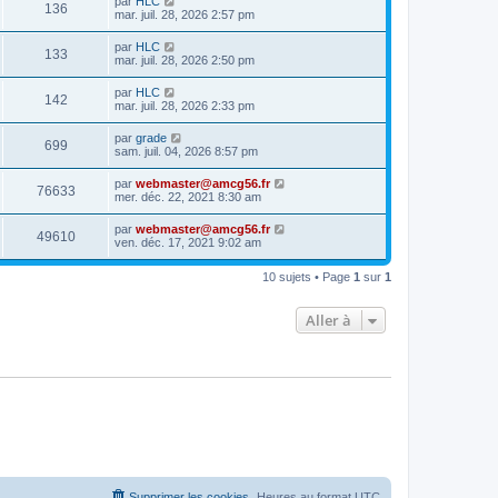
par
HLC
136
mar. juil. 28, 2026 2:57 pm
par
HLC
133
mar. juil. 28, 2026 2:50 pm
par
HLC
142
mar. juil. 28, 2026 2:33 pm
par
grade
699
sam. juil. 04, 2026 8:57 pm
par
webmaster@amcg56.fr
76633
mer. déc. 22, 2021 8:30 am
par
webmaster@amcg56.fr
49610
ven. déc. 17, 2021 9:02 am
10 sujets • Page
1
sur
1
Aller à
Supprimer les cookies
Heures au format
UTC