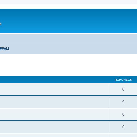
f
a FFAM
cher
cherche avancée
RÉPONSES
0
0
0
0