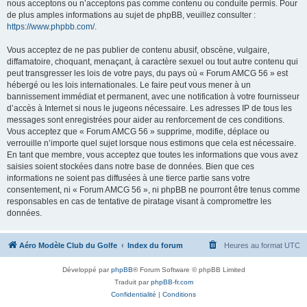
nous acceptons ou n’acceptons pas comme contenu ou conduite permis. Pour
de plus amples informations au sujet de phpBB, veuillez consulter :
https://www.phpbb.com/
.
Vous acceptez de ne pas publier de contenu abusif, obscène, vulgaire,
diffamatoire, choquant, menaçant, à caractère sexuel ou tout autre contenu qui
peut transgresser les lois de votre pays, du pays où « Forum AMCG 56 » est
hébergé ou les lois internationales. Le faire peut vous mener à un
bannissement immédiat et permanent, avec une notification à votre fournisseur
d’accès à Internet si nous le jugeons nécessaire. Les adresses IP de tous les
messages sont enregistrées pour aider au renforcement de ces conditions.
Vous acceptez que « Forum AMCG 56 » supprime, modifie, déplace ou
verrouille n’importe quel sujet lorsque nous estimons que cela est nécessaire.
En tant que membre, vous acceptez que toutes les informations que vous avez
saisies soient stockées dans notre base de données. Bien que ces
informations ne soient pas diffusées à une tierce partie sans votre
consentement, ni « Forum AMCG 56 », ni phpBB ne pourront être tenus comme
responsables en cas de tentative de piratage visant à compromettre les
données.
Aéro Modèle Club du Golfe
Index du forum
Heures au format
UTC
Développé par
phpBB
® Forum Software © phpBB Limited
Traduit par
phpBB-fr.com
Confidentialité
|
Conditions