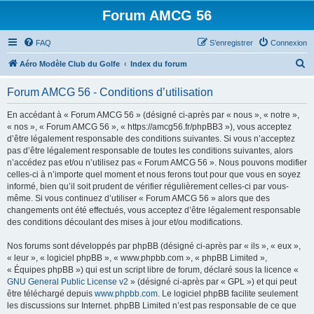
Forum AMCG 56
FAQ
S’enregistrer
Connexion
R
Aéro Modèle Club du Golfe
Index du forum
e
Forum AMCG 56 - Conditions d’utilisation
c
h
En accédant à « Forum AMCG 56 » (désigné ci-après par « nous », « notre »,
« nos », « Forum AMCG 56 », « https://amcg56.fr/phpBB3 »), vous acceptez
e
d’être légalement responsable des conditions suivantes. Si vous n’acceptez
r
pas d’être légalement responsable de toutes les conditions suivantes, alors
n’accédez pas et/ou n’utilisez pas « Forum AMCG 56 ». Nous pouvons modifier
c
celles-ci à n’importe quel moment et nous ferons tout pour que vous en soyez
h
informé, bien qu’il soit prudent de vérifier régulièrement celles-ci par vous-
même. Si vous continuez d’utiliser « Forum AMCG 56 » alors que des
e
changements ont été effectués, vous acceptez d’être légalement responsable
r
des conditions découlant des mises à jour et/ou modifications.
Nos forums sont développés par phpBB (désigné ci-après par « ils », « eux »,
« leur », « logiciel phpBB », « www.phpbb.com », « phpBB Limited »,
« Équipes phpBB ») qui est un script libre de forum, déclaré sous la licence «
GNU General Public License v2
» (désigné ci-après par « GPL ») et qui peut
être téléchargé depuis
www.phpbb.com
. Le logiciel phpBB facilite seulement
les discussions sur Internet. phpBB Limited n’est pas responsable de ce que