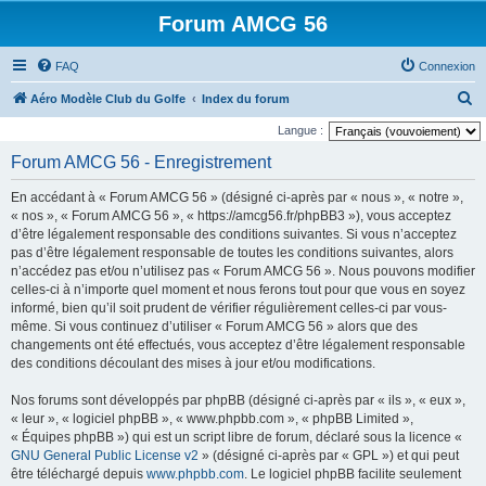
Forum AMCG 56
FAQ
Connexion
R
Aéro Modèle Club du Golfe
Index du forum
e
Langue :
c
Forum AMCG 56 - Enregistrement
h
En accédant à « Forum AMCG 56 » (désigné ci-après par « nous », « notre »,
e
« nos », « Forum AMCG 56 », « https://amcg56.fr/phpBB3 »), vous acceptez
r
d’être légalement responsable des conditions suivantes. Si vous n’acceptez
pas d’être légalement responsable de toutes les conditions suivantes, alors
c
n’accédez pas et/ou n’utilisez pas « Forum AMCG 56 ». Nous pouvons modifier
h
celles-ci à n’importe quel moment et nous ferons tout pour que vous en soyez
e
informé, bien qu’il soit prudent de vérifier régulièrement celles-ci par vous-
même. Si vous continuez d’utiliser « Forum AMCG 56 » alors que des
r
changements ont été effectués, vous acceptez d’être légalement responsable
des conditions découlant des mises à jour et/ou modifications.
Nos forums sont développés par phpBB (désigné ci-après par « ils », « eux »,
« leur », « logiciel phpBB », « www.phpbb.com », « phpBB Limited »,
« Équipes phpBB ») qui est un script libre de forum, déclaré sous la licence «
GNU General Public License v2
» (désigné ci-après par « GPL ») et qui peut
être téléchargé depuis
www.phpbb.com
. Le logiciel phpBB facilite seulement