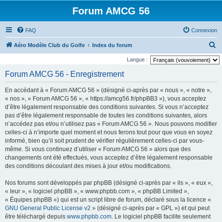
Forum AMCG 56
FAQ
Connexion
R
Aéro Modèle Club du Golfe
Index du forum
e
Langue :
c
Forum AMCG 56 - Enregistrement
h
En accédant à « Forum AMCG 56 » (désigné ci-après par « nous », « notre »,
e
« nos », « Forum AMCG 56 », « https://amcg56.fr/phpBB3 »), vous acceptez
r
d’être légalement responsable des conditions suivantes. Si vous n’acceptez
pas d’être légalement responsable de toutes les conditions suivantes, alors
c
n’accédez pas et/ou n’utilisez pas « Forum AMCG 56 ». Nous pouvons modifier
h
celles-ci à n’importe quel moment et nous ferons tout pour que vous en soyez
e
informé, bien qu’il soit prudent de vérifier régulièrement celles-ci par vous-
même. Si vous continuez d’utiliser « Forum AMCG 56 » alors que des
r
changements ont été effectués, vous acceptez d’être légalement responsable
des conditions découlant des mises à jour et/ou modifications.
Nos forums sont développés par phpBB (désigné ci-après par « ils », « eux »,
« leur », « logiciel phpBB », « www.phpbb.com », « phpBB Limited »,
« Équipes phpBB ») qui est un script libre de forum, déclaré sous la licence «
GNU General Public License v2
» (désigné ci-après par « GPL ») et qui peut
être téléchargé depuis
www.phpbb.com
. Le logiciel phpBB facilite seulement