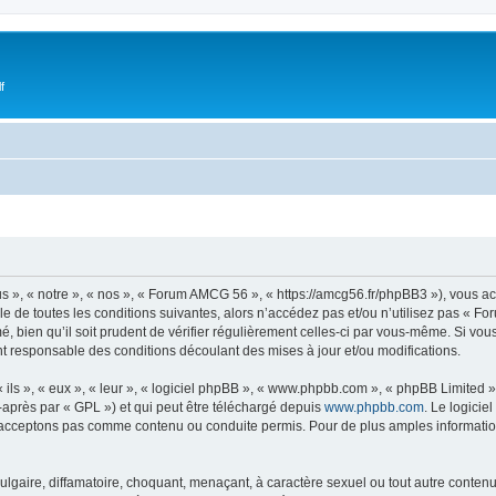
f
 », « notre », « nos », « Forum AMCG 56 », « https://amcg56.fr/phpBB3 »), vous a
e de toutes les conditions suivantes, alors n’accédez pas et/ou n’utilisez pas « 
, bien qu’il soit prudent de vérifier régulièrement celles-ci par vous-même. Si vo
t responsable des conditions découlant des mises à jour et/ou modifications.
ls », « eux », « leur », « logiciel phpBB », « www.phpbb.com », « phpBB Limited »,
-après par « GPL ») et qui peut être téléchargé depuis
www.phpbb.com
. Le logicie
acceptons pas comme contenu ou conduite permis. Pour de plus amples informations
lgaire, diffamatoire, choquant, menaçant, à caractère sexuel ou tout autre contenu 