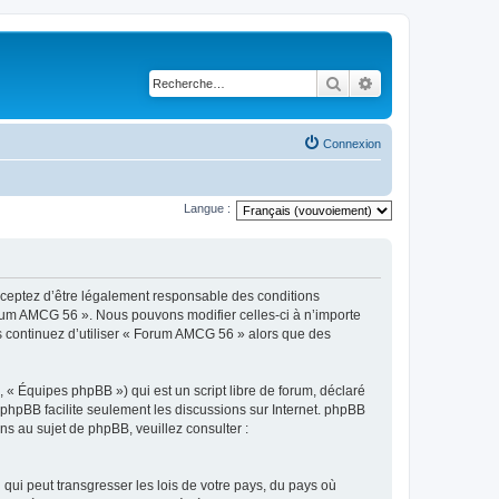
Rechercher
Recherche avancé
Connexion
Langue :
cceptez d’être légalement responsable des conditions
Forum AMCG 56 ». Nous pouvons modifier celles-ci à n’importe
us continuez d’utiliser « Forum AMCG 56 » alors que des
 « Équipes phpBB ») qui est un script libre de forum, déclaré
l phpBB facilite seulement les discussions sur Internet. phpBB
 au sujet de phpBB, veuillez consulter :
qui peut transgresser les lois de votre pays, du pays où