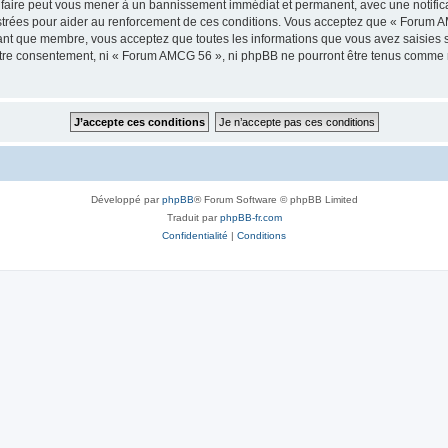
faire peut vous mener à un bannissement immédiat et permanent, avec une notificati
strées pour aider au renforcement de ces conditions. Vous acceptez que « Forum A
tant que membre, vous acceptez que toutes les informations que vous avez saisies
 votre consentement, ni « Forum AMCG 56 », ni phpBB ne pourront être tenus comme 
Développé par
phpBB
® Forum Software © phpBB Limited
Traduit par
phpBB-fr.com
Confidentialité
|
Conditions