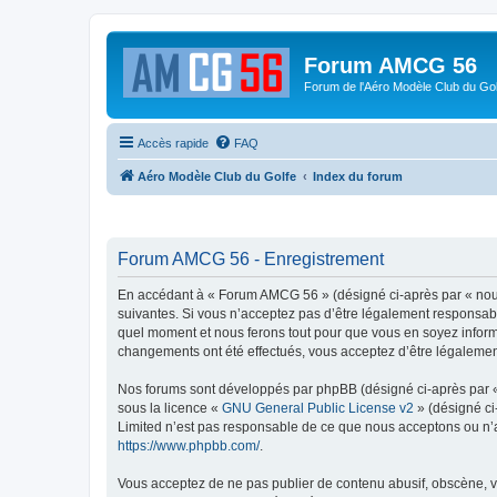
Forum AMCG 56
Forum de l'Aéro Modèle Club du Gol
Accès rapide
FAQ
Aéro Modèle Club du Golfe
Index du forum
Forum AMCG 56 - Enregistrement
En accédant à « Forum AMCG 56 » (désigné ci-après par « nous
suivantes. Si vous n’acceptez pas d’être légalement responsabl
quel moment et nous ferons tout pour que vous en soyez informé
changements ont été effectués, vous acceptez d’être légalemen
Nos forums sont développés par phpBB (désigné ci-après par « i
sous la licence «
GNU General Public License v2
» (désigné ci
Limited n’est pas responsable de ce que nous acceptons ou n’
https://www.phpbb.com/
.
Vous acceptez de ne pas publier de contenu abusif, obscène, vu