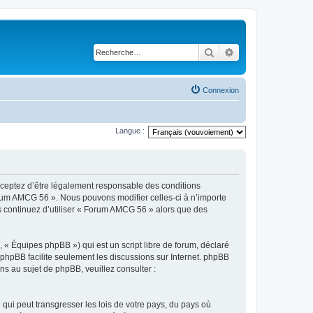
Rechercher
Recherche avancé
Connexion
Langue :
cceptez d’être légalement responsable des conditions
Forum AMCG 56 ». Nous pouvons modifier celles-ci à n’importe
us continuez d’utiliser « Forum AMCG 56 » alors que des
 « Équipes phpBB ») qui est un script libre de forum, déclaré
l phpBB facilite seulement les discussions sur Internet. phpBB
 au sujet de phpBB, veuillez consulter :
qui peut transgresser les lois de votre pays, du pays où