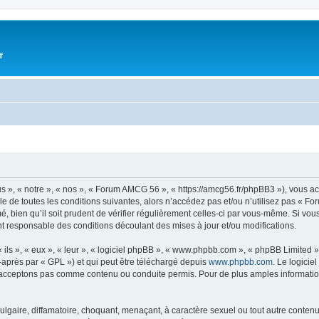
f
 », « notre », « nos », « Forum AMCG 56 », « https://amcg56.fr/phpBB3 »), vous a
e de toutes les conditions suivantes, alors n’accédez pas et/ou n’utilisez pas « 
, bien qu’il soit prudent de vérifier régulièrement celles-ci par vous-même. Si vo
t responsable des conditions découlant des mises à jour et/ou modifications.
ls », « eux », « leur », « logiciel phpBB », « www.phpbb.com », « phpBB Limited »,
-après par « GPL ») et qui peut être téléchargé depuis
www.phpbb.com
. Le logicie
acceptons pas comme contenu ou conduite permis. Pour de plus amples informations
lgaire, diffamatoire, choquant, menaçant, à caractère sexuel ou tout autre contenu 