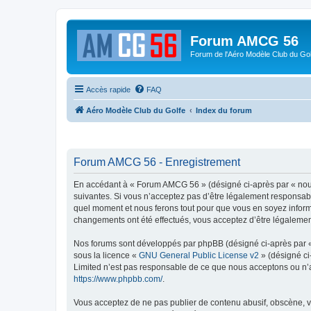
Forum AMCG 56
Forum de l'Aéro Modèle Club du Gol
Accès rapide
FAQ
Aéro Modèle Club du Golfe
Index du forum
Forum AMCG 56 - Enregistrement
En accédant à « Forum AMCG 56 » (désigné ci-après par « nous
suivantes. Si vous n’acceptez pas d’être légalement responsabl
quel moment et nous ferons tout pour que vous en soyez informé
changements ont été effectués, vous acceptez d’être légalemen
Nos forums sont développés par phpBB (désigné ci-après par « i
sous la licence «
GNU General Public License v2
» (désigné ci
Limited n’est pas responsable de ce que nous acceptons ou n’
https://www.phpbb.com/
.
Vous acceptez de ne pas publier de contenu abusif, obscène, vu