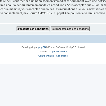
faire peut vous mener à un bannissement immédiat et permanent, avec une notificati
strées pour aider au renforcement de ces conditions. Vous acceptez que « Forum A
tant que membre, vous acceptez que toutes les informations que vous avez saisies
 votre consentement, ni « Forum AMCG 56 », ni phpBB ne pourront être tenus comme 
Développé par
phpBB
® Forum Software © phpBB Limited
Traduit par
phpBB-fr.com
Confidentialité
|
Conditions