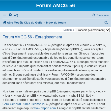
Forum AMCG 56
FAQ
Connexion
R
Aéro Modèle Club du Golfe
Index du forum
e
Langue :
c
Forum AMCG 56 - Enregistrement
h
En accédant à « Forum AMCG 56 » (désigné ci-après par « nous », « notre »,
e
« nos », « Forum AMCG 56 », « https://amcg56.fr/phpBB3 »), vous acceptez
r
d’être légalement responsable des conditions suivantes. Si vous n’acceptez
pas d’être légalement responsable de toutes les conditions suivantes, alors
c
n’accédez pas et/ou n’utilisez pas « Forum AMCG 56 ». Nous pouvons modifier
h
celles-ci à n’importe quel moment et nous ferons tout pour que vous en soyez
e
informé, bien qu’il soit prudent de vérifier régulièrement celles-ci par vous-
même. Si vous continuez d’utiliser « Forum AMCG 56 » alors que des
r
changements ont été effectués, vous acceptez d’être légalement responsable
des conditions découlant des mises à jour et/ou modifications.
Nos forums sont développés par phpBB (désigné ci-après par « ils », « eux »,
« leur », « logiciel phpBB », « www.phpbb.com », « phpBB Limited »,
« Équipes phpBB ») qui est un script libre de forum, déclaré sous la licence «
GNU General Public License v2
» (désigné ci-après par « GPL ») et qui peut
être téléchargé depuis
www.phpbb.com
. Le logiciel phpBB facilite seulement