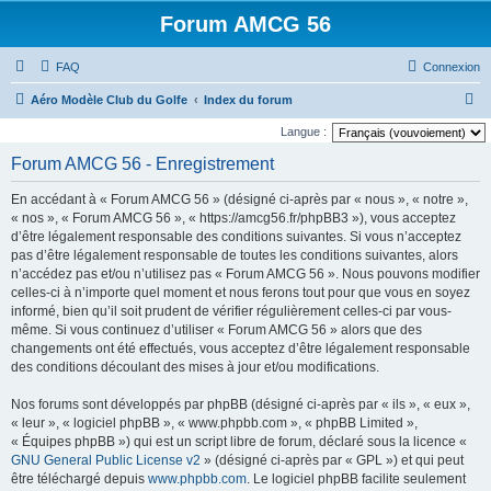
Forum AMCG 56
FAQ
Connexion
R
Aéro Modèle Club du Golfe
Index du forum
e
Langue :
c
Forum AMCG 56 - Enregistrement
h
En accédant à « Forum AMCG 56 » (désigné ci-après par « nous », « notre »,
e
« nos », « Forum AMCG 56 », « https://amcg56.fr/phpBB3 »), vous acceptez
r
d’être légalement responsable des conditions suivantes. Si vous n’acceptez
pas d’être légalement responsable de toutes les conditions suivantes, alors
c
n’accédez pas et/ou n’utilisez pas « Forum AMCG 56 ». Nous pouvons modifier
h
celles-ci à n’importe quel moment et nous ferons tout pour que vous en soyez
e
informé, bien qu’il soit prudent de vérifier régulièrement celles-ci par vous-
même. Si vous continuez d’utiliser « Forum AMCG 56 » alors que des
r
changements ont été effectués, vous acceptez d’être légalement responsable
des conditions découlant des mises à jour et/ou modifications.
Nos forums sont développés par phpBB (désigné ci-après par « ils », « eux »,
« leur », « logiciel phpBB », « www.phpbb.com », « phpBB Limited »,
« Équipes phpBB ») qui est un script libre de forum, déclaré sous la licence «
GNU General Public License v2
» (désigné ci-après par « GPL ») et qui peut
être téléchargé depuis
www.phpbb.com
. Le logiciel phpBB facilite seulement