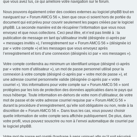
que vous avez lus, ce qui améliore votre navigation sur le forum.
Nous pouvons également créer des cookies externes au logiciel phpBB tout en
naviguant sur « Forum AMCG 56 », bien que ceux-ci soient hors de portée du
document qui est prévu pour couvrir seulement les pages créées par le logiciel
phpBB. La seconde manière est de récupérer l’information que vous nous
envoyez et que nous collectons. Ceci peut être, et n’est pas limité à : la
publication de message en tant qu’utilisateur invité (désignée ci-après par
« messages invités »), l’enregistrement sur « Forum AMCG 56 » (désignée ici
par « votre compte ») et les messages que vous envoyez après
l’enregistrement et lors d’une connexion (désignés ici par « vos messages »).
Votre compte contiendra au minimum un identifiant unique (désigné ci-après
par « votre nom d’utilisateur »), un mot de passe personnel utilisé pour la
connexion à votre compte (désigné ci-après par « votre mot de passe »), et
une adresse courriel personnelle valide (désignée ci-après par « votre
courriel »). Vos informations pour votre compte sur « Forum AMCG 56 » sont
protégées par les lois de protection des données applicables dans le pays qui
nous héberge. Toute information en-dehors de votre nom d’utilisateur, de votre
mot de passe et de votre adresse courriel requise par « Forum AMCG 56 »
durant la procédure d’enregistrement, qu’elle soit obligatoire ou non, reste à la
discrétion de « Forum AMCG 56 ». Dans tous les cas, vous pouvez choisir
quelle information de votre compte sera affichée publiquement. De plus, dans
votre profil, vous pouvez souscrire ou non à l’envoi automatique de courriel par
le logiciel phpBB.
Votre mot de passe est crypté (hashage à sens unique) afin qu’il soit sécurisé.