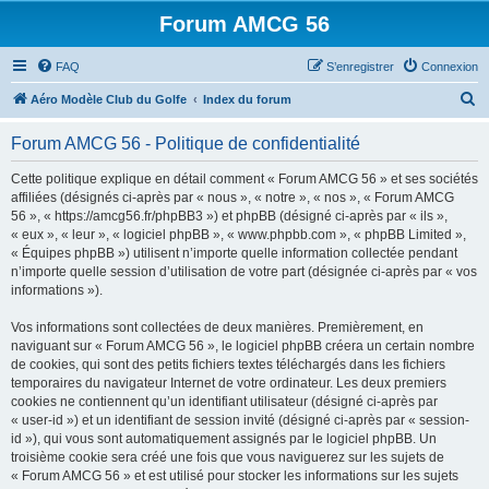
Forum AMCG 56
FAQ
S’enregistrer
Connexion
R
Aéro Modèle Club du Golfe
Index du forum
e
Forum AMCG 56 - Politique de confidentialité
c
h
Cette politique explique en détail comment « Forum AMCG 56 » et ses sociétés
affiliées (désignés ci-après par « nous », « notre », « nos », « Forum AMCG
e
56 », « https://amcg56.fr/phpBB3 ») et phpBB (désigné ci-après par « ils »,
r
« eux », « leur », « logiciel phpBB », « www.phpbb.com », « phpBB Limited »,
« Équipes phpBB ») utilisent n’importe quelle information collectée pendant
c
n’importe quelle session d’utilisation de votre part (désignée ci-après par « vos
h
informations »).
e
Vos informations sont collectées de deux manières. Premièrement, en
r
naviguant sur « Forum AMCG 56 », le logiciel phpBB créera un certain nombre
de cookies, qui sont des petits fichiers textes téléchargés dans les fichiers
temporaires du navigateur Internet de votre ordinateur. Les deux premiers
cookies ne contiennent qu’un identifiant utilisateur (désigné ci-après par
« user-id ») et un identifiant de session invité (désigné ci-après par « session-
id »), qui vous sont automatiquement assignés par le logiciel phpBB. Un
troisième cookie sera créé une fois que vous naviguerez sur les sujets de
« Forum AMCG 56 » et est utilisé pour stocker les informations sur les sujets