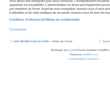
Vous devez être enregistré pour vous connecter. L’enregistrement ne pren
augmente vos possibilités. L’administrateur du forum peut également accor
aux membres du forum. Avant de vous enregistrer, assurez-vous d’avoir pri
d’utilisation et de notre politique de vie privée. Assurez-vous de bien lire to
Conditions d’utilisation
|
Politique de confidentialité
S’enregistrer
Aéro Modèle Club du Golfe
Index du forum
Suppri
Développé par
phpBB
® Forum Software © phpBB L
Traduit par
phpBB-fr.com
Confidentialité
|
Conditions