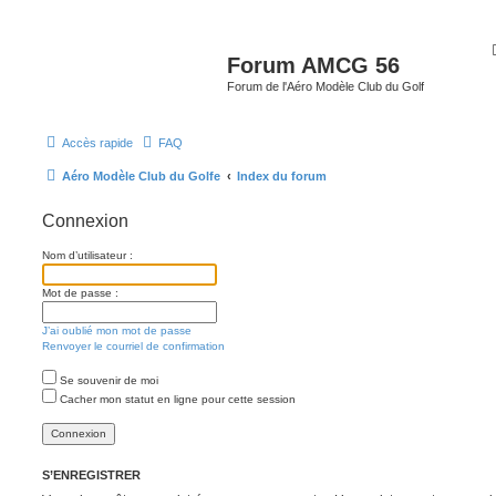
Forum AMCG 56
Forum de l'Aéro Modèle Club du Golf
Accès rapide
FAQ
Aéro Modèle Club du Golfe
Index du forum
Connexion
Nom d’utilisateur :
Mot de passe :
J’ai oublié mon mot de passe
Renvoyer le courriel de confirmation
Se souvenir de moi
Cacher mon statut en ligne pour cette session
S’ENREGISTRER