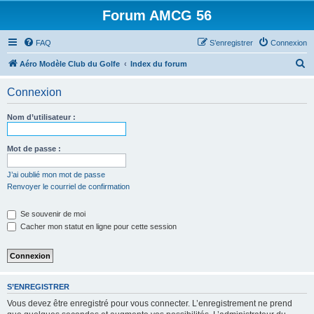
Forum AMCG 56
FAQ
S’enregistrer
Connexion
R
Aéro Modèle Club du Golfe
Index du forum
e
Connexion
c
h
Nom d’utilisateur :
e
r
Mot de passe :
c
J’ai oublié mon mot de passe
h
Renvoyer le courriel de confirmation
e
Se souvenir de moi
r
Cacher mon statut en ligne pour cette session
S’ENREGISTRER
Vous devez être enregistré pour vous connecter. L’enregistrement ne prend