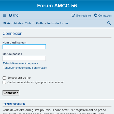
Forum AMCG 56
FAQ
S’enregistrer
Connexion
R
Aéro Modèle Club du Golfe
Index du forum
e
Connexion
c
h
Nom d’utilisateur :
e
r
Mot de passe :
c
J’ai oublié mon mot de passe
h
Renvoyer le courriel de confirmation
e
Se souvenir de moi
r
Cacher mon statut en ligne pour cette session
S’ENREGISTRER
Vous devez être enregistré pour vous connecter. L’enregistrement ne prend