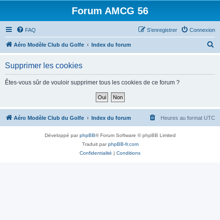
Forum AMCG 56
FAQ
S’enregistrer
Connexion
R
Aéro Modèle Club du Golfe
Index du forum
e
Supprimer les cookies
c
h
Êtes-vous sûr de vouloir supprimer tous les cookies de ce forum ?
e
r
c
Aéro Modèle Club du Golfe
Index du forum
Heures au format
UTC
h
Développé par
phpBB
® Forum Software © phpBB Limited
e
Traduit par
phpBB-fr.com
r
Confidentialité
|
Conditions