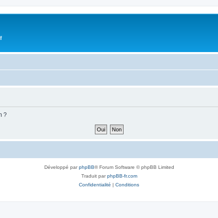
f
m ?
Développé par
phpBB
® Forum Software © phpBB Limited
Traduit par
phpBB-fr.com
Confidentialité
|
Conditions