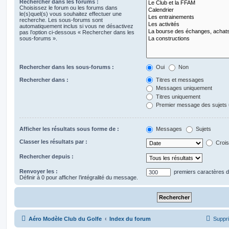
Rechercher dans les forums :
Choisissez le forum ou les forums dans
le(s)quel(s) vous souhaitez effectuer une
recherche. Les sous-forums sont
automatiquement inclus si vous ne désactivez
pas l’option ci-dessous « Rechercher dans les
sous-forums ».
Rechercher dans les sous-forums :
Oui
Non
Rechercher dans :
Titres et messages
Messages uniquement
Titres uniquement
Premier message des sujets
Afficher les résultats sous forme de :
Messages
Sujets
Classer les résultats par :
Crois
Rechercher depuis :
Renvoyer les :
premiers caractères 
Définir à 0 pour afficher l’intégralité du message.
Aéro Modèle Club du Golfe
Index du forum
Suppri