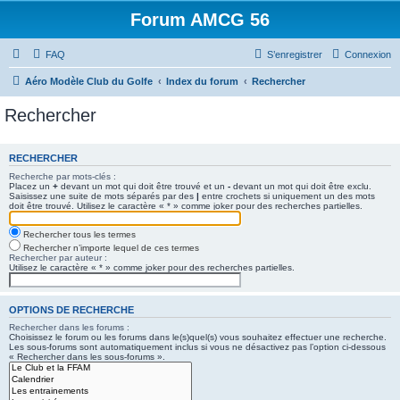
Forum AMCG 56
FAQ
S’enregistrer
Connexion
Aéro Modèle Club du Golfe
Index du forum
Rechercher
Rechercher
RECHERCHER
Recherche par mots-clés :
Placez un
+
devant un mot qui doit être trouvé et un
-
devant un mot qui doit être exclu.
Saisissez une suite de mots séparés par des
|
entre crochets si uniquement un des mots
doit être trouvé. Utilisez le caractère « * » comme joker pour des recherches partielles.
Rechercher tous les termes
Rechercher n’importe lequel de ces termes
Rechercher par auteur :
Utilisez le caractère « * » comme joker pour des recherches partielles.
OPTIONS DE RECHERCHE
Rechercher dans les forums :
Choisissez le forum ou les forums dans le(s)quel(s) vous souhaitez effectuer une recherche.
Les sous-forums sont automatiquement inclus si vous ne désactivez pas l’option ci-dessous
« Rechercher dans les sous-forums ».