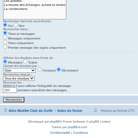
Rechercher dans les sous-forums :
Oui
Non
Rechercher dans :
Titres et messages
Messages uniquement
Titres uniquement
Premier message des sujets uniquement
Afficher les résultats sous forme de :
Messages
Sujets
Classer les résultats par :
Croissant
Décroissant
Rechercher depuis :
Renvoyer les :
Définir à 0 pour afficher l’intégralité du message.
premiers caractères des messages
Aéro Modèle Club du Golfe
Index du forum
Heures au format
UTC
Développé par
phpBB
® Forum Software © phpBB Limited
Traduit par
phpBB-fr.com
Confidentialité
|
Conditions