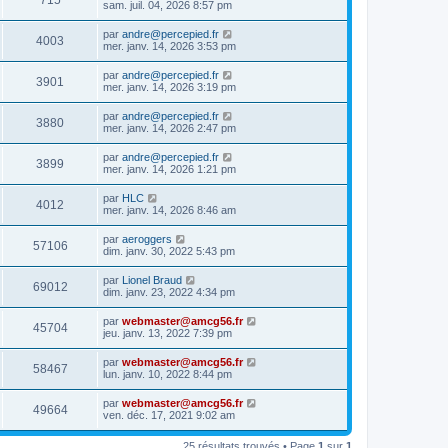
715
sam. juil. 04, 2026 8:57 pm
par
andre@percepied.fr
4003
mer. janv. 14, 2026 3:53 pm
par
andre@percepied.fr
3901
mer. janv. 14, 2026 3:19 pm
par
andre@percepied.fr
3880
mer. janv. 14, 2026 2:47 pm
par
andre@percepied.fr
3899
mer. janv. 14, 2026 1:21 pm
par
HLC
4012
mer. janv. 14, 2026 8:46 am
par
aeroggers
57106
dim. janv. 30, 2022 5:43 pm
par
Lionel Braud
69012
dim. janv. 23, 2022 4:34 pm
par
webmaster@amcg56.fr
45704
jeu. janv. 13, 2022 7:39 pm
par
webmaster@amcg56.fr
58467
lun. janv. 10, 2022 8:44 pm
par
webmaster@amcg56.fr
49664
ven. déc. 17, 2021 9:02 am
25 résultats trouvés • Page
1
sur
1