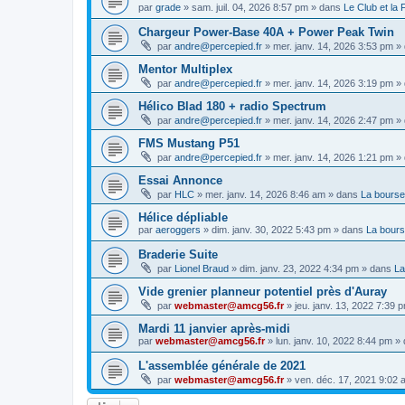
par
grade
»
sam. juil. 04, 2026 8:57 pm
» dans
Le Club et la
Chargeur Power-Base 40A + Power Peak Twin
par
andre@percepied.fr
»
mer. janv. 14, 2026 3:53 pm
» 
Mentor Multiplex
par
andre@percepied.fr
»
mer. janv. 14, 2026 3:19 pm
» 
Hélico Blad 180 + radio Spectrum
par
andre@percepied.fr
»
mer. janv. 14, 2026 2:47 pm
» 
FMS Mustang P51
par
andre@percepied.fr
»
mer. janv. 14, 2026 1:21 pm
» 
Essai Annonce
par
HLC
»
mer. janv. 14, 2026 8:46 am
» dans
La bourse
Hélice dépliable
par
aeroggers
»
dim. janv. 30, 2022 5:43 pm
» dans
La bours
Braderie Suite
par
Lionel Braud
»
dim. janv. 23, 2022 4:34 pm
» dans
La
Vide grenier planneur potentiel près d'Auray
par
webmaster@amcg56.fr
»
jeu. janv. 13, 2022 7:39 
Mardi 11 janvier après-midi
par
webmaster@amcg56.fr
»
lun. janv. 10, 2022 8:44 pm
» 
L'assemblée générale de 2021
par
webmaster@amcg56.fr
»
ven. déc. 17, 2021 9:02 