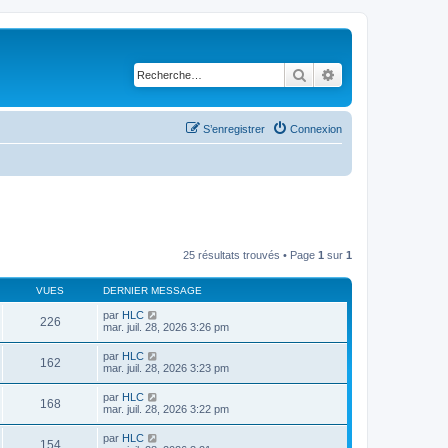
Rechercher
Recherche avancé
S’enregistrer
Connexion
25 résultats trouvés • Page
1
sur
1
VUES
DERNIER MESSAGE
par
HLC
226
mar. juil. 28, 2026 3:26 pm
par
HLC
162
mar. juil. 28, 2026 3:23 pm
par
HLC
168
mar. juil. 28, 2026 3:22 pm
par
HLC
154