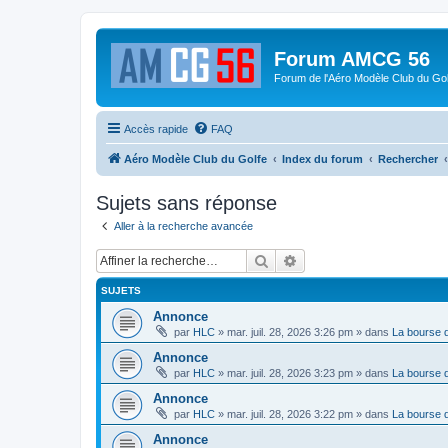
Forum AMCG 56
Forum de l'Aéro Modèle Club du Gol
Accès rapide
FAQ
Aéro Modèle Club du Golfe
Index du forum
Rechercher
Sujets sans réponse
Aller à la recherche avancée
Rechercher
Recherche avancée
SUJETS
Annonce
par
HLC
»
mar. juil. 28, 2026 3:26 pm
» dans
La bourse 
Annonce
par
HLC
»
mar. juil. 28, 2026 3:23 pm
» dans
La bourse 
Annonce
par
HLC
»
mar. juil. 28, 2026 3:22 pm
» dans
La bourse 
Annonce