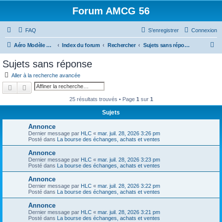
Forum AMCG 56
FAQ
S’enregistrer
Connexion
R
Aéro Modèle Club du Golfe
Index du forum
Rechercher
Sujets sans réponse
e
Sujets sans réponse
c
Aller à la recherche avancée
h
Rechercher
Recherche avancée
e
25 résultats trouvés • Page
1
sur
1
r
Sujets
c
Annonce
h
Dernier message par
HLC
«
mar. juil. 28, 2026 3:26 pm
Posté dans
La bourse des échanges, achats et ventes
e
r
Annonce
Dernier message par
HLC
«
mar. juil. 28, 2026 3:23 pm
Posté dans
La bourse des échanges, achats et ventes
Annonce
Dernier message par
HLC
«
mar. juil. 28, 2026 3:22 pm
Posté dans
La bourse des échanges, achats et ventes
Annonce
Dernier message par
HLC
«
mar. juil. 28, 2026 3:21 pm
Posté dans
La bourse des échanges, achats et ventes