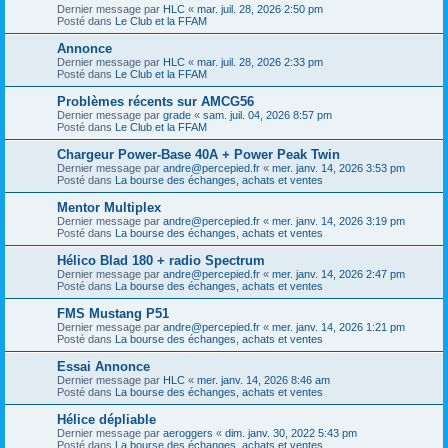
Dernier message par
HLC
«
mar. juil. 28, 2026 2:50 pm
Posté dans
Le Club et la FFAM
Annonce
Dernier message par
HLC
«
mar. juil. 28, 2026 2:33 pm
Posté dans
Le Club et la FFAM
Problèmes récents sur AMCG56
Dernier message par
grade
«
sam. juil. 04, 2026 8:57 pm
Posté dans
Le Club et la FFAM
Chargeur Power-Base 40A + Power Peak Twin
Dernier message par
andre@percepied.fr
«
mer. janv. 14, 2026 3:53 pm
Posté dans
La bourse des échanges, achats et ventes
Mentor Multiplex
Dernier message par
andre@percepied.fr
«
mer. janv. 14, 2026 3:19 pm
Posté dans
La bourse des échanges, achats et ventes
Hélico Blad 180 + radio Spectrum
Dernier message par
andre@percepied.fr
«
mer. janv. 14, 2026 2:47 pm
Posté dans
La bourse des échanges, achats et ventes
FMS Mustang P51
Dernier message par
andre@percepied.fr
«
mer. janv. 14, 2026 1:21 pm
Posté dans
La bourse des échanges, achats et ventes
Essai Annonce
Dernier message par
HLC
«
mer. janv. 14, 2026 8:46 am
Posté dans
La bourse des échanges, achats et ventes
Hélice dépliable
Dernier message par
aeroggers
«
dim. janv. 30, 2022 5:43 pm
Posté dans
La bourse des échanges, achats et ventes