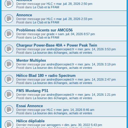
Dernier message par
HLC
«
mar. juil. 28, 2026 2:50 pm
Posté dans
Le Club et la FFAM
Annonce
Dernier message par
HLC
«
mar. juil. 28, 2026 2:33 pm
Posté dans
Le Club et la FFAM
Problèmes récents sur AMCG56
Dernier message par
grade
«
sam. juil. 04, 2026 8:57 pm
Posté dans
Le Club et la FFAM
Chargeur Power-Base 40A + Power Peak Twin
Dernier message par
andre@percepied.fr
«
mer. janv. 14, 2026 3:53 pm
Posté dans
La bourse des échanges, achats et ventes
Mentor Multiplex
Dernier message par
andre@percepied.fr
«
mer. janv. 14, 2026 3:19 pm
Posté dans
La bourse des échanges, achats et ventes
Hélico Blad 180 + radio Spectrum
Dernier message par
andre@percepied.fr
«
mer. janv. 14, 2026 2:47 pm
Posté dans
La bourse des échanges, achats et ventes
FMS Mustang P51
Dernier message par
andre@percepied.fr
«
mer. janv. 14, 2026 1:21 pm
Posté dans
La bourse des échanges, achats et ventes
Essai Annonce
Dernier message par
HLC
«
mer. janv. 14, 2026 8:46 am
Posté dans
La bourse des échanges, achats et ventes
Hélice dépliable
Dernier message par
aeroggers
«
dim. janv. 30, 2022 5:43 pm