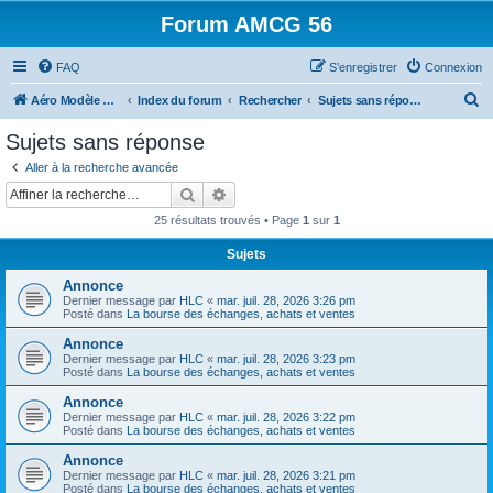
Forum AMCG 56
FAQ
S’enregistrer
Connexion
R
Aéro Modèle Club du Golfe
Index du forum
Rechercher
Sujets sans réponse
e
Sujets sans réponse
c
Aller à la recherche avancée
h
Rechercher
Recherche avancée
e
25 résultats trouvés • Page
1
sur
1
r
Sujets
c
Annonce
h
Dernier message par
HLC
«
mar. juil. 28, 2026 3:26 pm
e
Posté dans
La bourse des échanges, achats et ventes
r
Annonce
Dernier message par
HLC
«
mar. juil. 28, 2026 3:23 pm
Posté dans
La bourse des échanges, achats et ventes
Annonce
Dernier message par
HLC
«
mar. juil. 28, 2026 3:22 pm
Posté dans
La bourse des échanges, achats et ventes
Annonce
Dernier message par
HLC
«
mar. juil. 28, 2026 3:21 pm
Posté dans
La bourse des échanges, achats et ventes