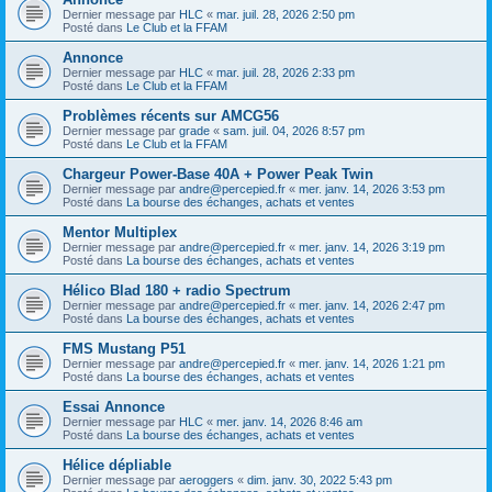
Dernier message par
HLC
«
mar. juil. 28, 2026 2:50 pm
Posté dans
Le Club et la FFAM
Annonce
Dernier message par
HLC
«
mar. juil. 28, 2026 2:33 pm
Posté dans
Le Club et la FFAM
Problèmes récents sur AMCG56
Dernier message par
grade
«
sam. juil. 04, 2026 8:57 pm
Posté dans
Le Club et la FFAM
Chargeur Power-Base 40A + Power Peak Twin
Dernier message par
andre@percepied.fr
«
mer. janv. 14, 2026 3:53 pm
Posté dans
La bourse des échanges, achats et ventes
Mentor Multiplex
Dernier message par
andre@percepied.fr
«
mer. janv. 14, 2026 3:19 pm
Posté dans
La bourse des échanges, achats et ventes
Hélico Blad 180 + radio Spectrum
Dernier message par
andre@percepied.fr
«
mer. janv. 14, 2026 2:47 pm
Posté dans
La bourse des échanges, achats et ventes
FMS Mustang P51
Dernier message par
andre@percepied.fr
«
mer. janv. 14, 2026 1:21 pm
Posté dans
La bourse des échanges, achats et ventes
Essai Annonce
Dernier message par
HLC
«
mer. janv. 14, 2026 8:46 am
Posté dans
La bourse des échanges, achats et ventes
Hélice dépliable
Dernier message par
aeroggers
«
dim. janv. 30, 2022 5:43 pm