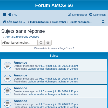
Forum AMCG 56
FAQ
S’enregistrer
Connexion
R
Aéro Modèle Club du Golfe
Index du forum
Rechercher
Sujets sans réponse
e
Sujets sans réponse
c
Aller à la recherche avancée
h
Rechercher
Recherche avancée
e
25 résultats trouvés • Page
1
sur
1
r
Sujets
c
Annonce
h
Dernier message par
HLC
«
mar. juil. 28, 2026 3:26 pm
e
Posté dans
La bourse des échanges, achats et ventes
r
Annonce
Dernier message par
HLC
«
mar. juil. 28, 2026 3:23 pm
Posté dans
La bourse des échanges, achats et ventes
Annonce
Dernier message par
HLC
«
mar. juil. 28, 2026 3:22 pm
Posté dans
La bourse des échanges, achats et ventes
Annonce
Dernier message par
HLC
«
mar. juil. 28, 2026 3:21 pm
Posté dans
La bourse des échanges, achats et ventes