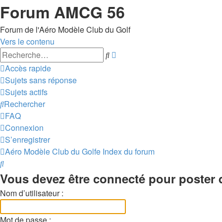
Forum AMCG 56
Forum de l'Aéro Modèle Club du Golf
Vers le contenu
Recherche
Rechercher
avancée
Accès rapide
Sujets sans réponse
Sujets actifs
Rechercher
FAQ
Connexion
S’enregistrer
Aéro Modèle Club du Golfe
Index du forum
Rechercher
Vous devez être connecté pour poster 
Nom d’utilisateur :
Mot de passe :