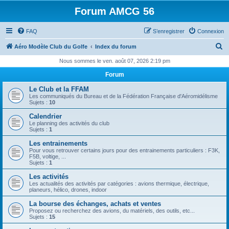
Forum AMCG 56
FAQ
S’enregistrer
Connexion
R
Aéro Modèle Club du Golfe
Index du forum
e
Nous sommes le ven. août 07, 2026 2:19 pm
c
Forum
h
Le Club et la FFAM
e
Les communiqués du Bureau et de la Fédération Française d'Aéromidélisme
Sujets :
10
r
Calendrier
c
Le planning des activités du club
Sujets :
1
h
Les entrainements
e
Pour vous retrouver certains jours pour des entrainements particuliers : F3K,
F5B, voltige, ...
r
Sujets :
1
Les activités
Les actualités des activités par catégories : avions thermique, électrique,
planeurs, hélico, drones, indoor
La bourse des échanges, achats et ventes
Proposez ou recherchez des avions, du matériels, des outils, etc...
Sujets :
15