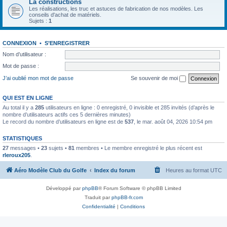
La constructions
Les réalisations, les truc et astuces de fabrication de nos modèles. Les
conseils d'achat de matériels.
Sujets :
1
CONNEXION
•
S’ENREGISTRER
Nom d’utilisateur :
Mot de passe :
J’ai oublié mon mot de passe
Se souvenir de moi
QUI EST EN LIGNE
Au total il y a
285
utilisateurs en ligne : 0 enregistré, 0 invisible et 285 invités (d’après le
nombre d’utilisateurs actifs ces 5 dernières minutes)
Le record du nombre d’utilisateurs en ligne est de
537
, le mar. août 04, 2026 10:54 pm
STATISTIQUES
27
messages •
23
sujets •
81
membres • Le membre enregistré le plus récent est
rleroux205
.
Aéro Modèle Club du Golfe
Index du forum
Heures au format
UTC
Développé par
phpBB
® Forum Software © phpBB Limited
Traduit par
phpBB-fr.com
Confidentialité
|
Conditions