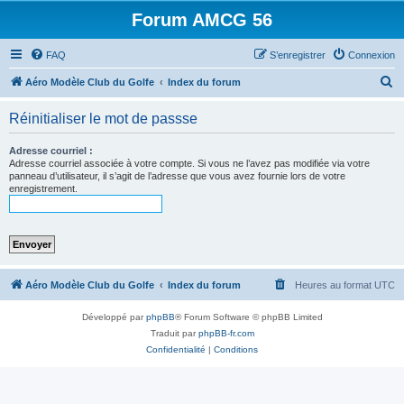
Forum AMCG 56
FAQ
S’enregistrer
Connexion
R
Aéro Modèle Club du Golfe
Index du forum
e
Réinitialiser le mot de passse
c
h
Adresse courriel :
Adresse courriel associée à votre compte. Si vous ne l’avez pas modifiée via votre
e
panneau d’utilisateur, il s’agit de l’adresse que vous avez fournie lors de votre
enregistrement.
r
c
h
e
r
Aéro Modèle Club du Golfe
Index du forum
Heures au format
UTC
Développé par
phpBB
® Forum Software © phpBB Limited
Traduit par
phpBB-fr.com
Confidentialité
|
Conditions