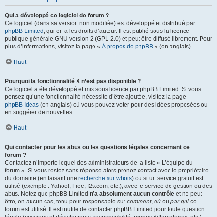
Qui a développé ce logiciel de forum ?
Ce logiciel (dans sa version non modifiée) est développé et distribué par
phpBB Limited
, qui en a les droits d’auteur. Il est publié sous la licence
publique générale GNU version 2 (GPL-2.0) et peut être diffusé librement. Pour
plus d’informations, visitez la page «
À propos de phpBB
» (en anglais).
Haut
Pourquoi la fonctionnalité X n’est pas disponible ?
Ce logiciel a été développé et mis sous licence par phpBB Limited. Si vous
pensez qu’une fonctionnalité nécessite d’être ajoutée, visitez la page
phpBB Ideas
(en anglais) où vous pouvez voter pour des idées proposées ou
en suggérer de nouvelles.
Haut
Qui contacter pour les abus ou les questions légales concernant ce
forum ?
Contactez n’importe lequel des administrateurs de la liste « L’équipe du
forum ». Si vous restez sans réponse alors prenez contact avec le propriétaire
du domaine (en faisant une
recherche sur whois
) ou si un service gratuit est
utilisé (exemple : Yahoo!, Free, f2s.com, etc.), avec le service de gestion ou des
abus. Notez que phpBB Limited
n’a absolument aucun contrôle
et ne peut
être, en aucun cas, tenu pour responsable sur
comment
,
où
ou
par qui
ce
forum est utilisé. Il est inutile de contacter phpBB Limited pour toute question