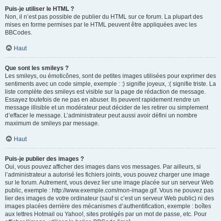
Puis-je utiliser le HTML ?
Non, il n’est pas possible de publier du HTML sur ce forum. La plupart des
mises en forme permises par le HTML peuvent être appliquées avec les
BBCodes.
Haut
Que sont les smileys ?
Les smileys, ou émoticônes, sont de petites images utilisées pour exprimer des
sentiments avec un code simple, exemple : :) signifie joyeux, :( signifie triste. La
liste complète des smileys est visible sur la page de rédaction de message.
Essayez toutefois de ne pas en abuser. Ils peuvent rapidement rendre un
message illisible et un modérateur peut décider de les retirer ou simplement
d’effacer le message. L’administrateur peut aussi avoir défini un nombre
maximum de smileys par message.
Haut
Puis-je publier des images ?
Oui, vous pouvez afficher des images dans vos messages. Par ailleurs, si
l’administrateur a autorisé les fichiers joints, vous pouvez charger une image
sur le forum. Autrement, vous devez lier une image placée sur un serveur Web
public, exemple : http://www.exemple.com/mon-image.gif. Vous ne pouvez pas
lier des images de votre ordinateur (sauf si c’est un serveur Web public) ni des
images placées derrière des mécanismes d’authentification, exemple : boîtes
aux lettres Hotmail ou Yahoo!, sites protégés par un mot de passe, etc. Pour