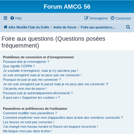
Forum AMCG 56
FAQ
S’enregistrer
Connexion
R
Aéro Modèle Club du Golfe
Index du forum
Foire aux questions (Questions posées fréquemment)
e
Foire aux questions (Questions posées
c
fréquemment)
h
e
Problèmes de connexion et d’enregistrement
Pourquoi dois-je m’enregistrer ?
r
Que signifie COPPA ?
c
Je souhaite m’enregistrer, mais je n’y parviens pas !
Je suis enregistré mais je ne peux pas me connecter !
h
Pourquoi ne puis-je pas me connecter ?
Je me suis enregistré par le passé mais je ne peux plus me connecter ?!
e
J’ai perdu mon mot de passe !
r
Pourquoi suis-je automatiquement déconnecté ?
À quoi sert « Supprimer les cookies » ?
Paramètres et préférences de l’utilisateur
Comment modifier mes paramètres ?
Comment empêcher mon nom d’apparaître dans la liste des membres connectés ?
Les heures ne sont pas correctes !
J’ai changé mon fuseau horaire et l’heure est toujours incorrecte !
Ma langue n’est pas dans la liste !