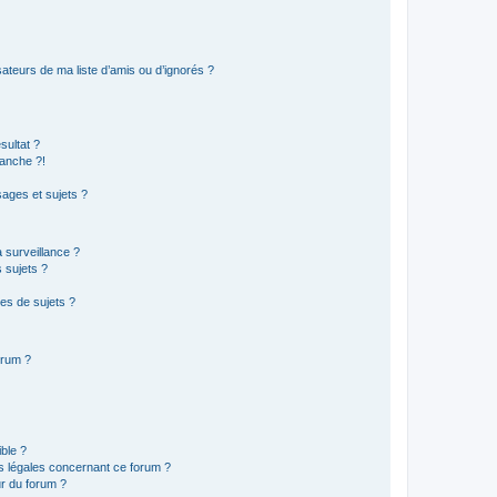
ateurs de ma liste d’amis ou d’ignorés ?
sultat ?
anche ?!
ages et sujets ?
a surveillance ?
 sujets ?
es de sujets ?
orum ?
ible ?
ns légales concernant ce forum ?
r du forum ?