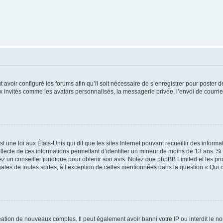
t avoir configuré les forums afin qu’il soit nécessaire de s’enregistrer pour poster
x invités comme les avatars personnalisés, la messagerie privée, l’envoi de courri
t une loi aux États-Unis qui dit que les sites Internet pouvant recueillir des infor
ollecte de ces informations permettant d’identifier un mineur de moins de 13 ans. S
tez un conseiller juridique pour obtenir son avis. Notez que phpBB Limited et les pr
gales de toutes sortes, à l’exception de celles mentionnées dans la question « Qui
réation de nouveaux comptes. Il peut également avoir banni votre IP ou interdit le no