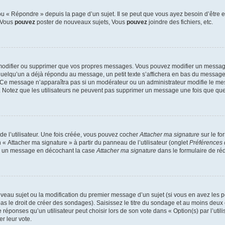
 « Répondre » depuis la page d’un sujet. Il se peut que vous ayez besoin d’être e
: Vous
pouvez
poster de nouveaux sujets, Vous
pouvez
joindre des fichiers, etc.
modifier ou supprimer que vos propres messages. Vous pouvez modifier un message
lqu’un a déjà répondu au message, un petit texte s’affichera en bas du message ind
n. Ce message n’apparaîtra pas si un modérateur ou un administrateur modifie le mes
ive. Notez que les utilisateurs ne peuvent pas supprimer un message une fois que qu
e l’utilisateur. Une fois créée, vous pouvez cocher
Attacher ma signature
sur le fo
 « Attacher ma signature » à partir du panneau de l’utilisateur (onglet
Préférences 
 à un message en décochant la case
Attacher ma signature
dans le formulaire de ré
ouveau sujet ou la modification du premier message d’un sujet (si vous en avez les p
 le droit de créer des sondages). Saisissez le titre du sondage et au moins deux o
onses qu’un utilisateur peut choisir lors de son vote dans « Option(s) par l’utilis
er leur vote.