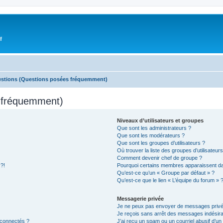
f
estions (Questions posées fréquemment)
s fréquemment)
Niveaux d’utilisateurs et groupes
Que sont les administrateurs ?
Que sont les modérateurs ?
Que sont les groupes d’utilisateurs ?
Où trouver la liste des groupes d’utilisateur
Comment devenir chef de groupe ?
 ?!
Pourquoi certains membres apparaissent dan
Qu’est-ce qu’un « Groupe par défaut » ?
Qu’est-ce que le lien « L’équipe du forum » 
Messagerie privée
Je ne peux pas envoyer de messages privé
Je reçois sans arrêt des messages indésira
 connectés ?
J’ai reçu un spam ou un courriel abusif d’u