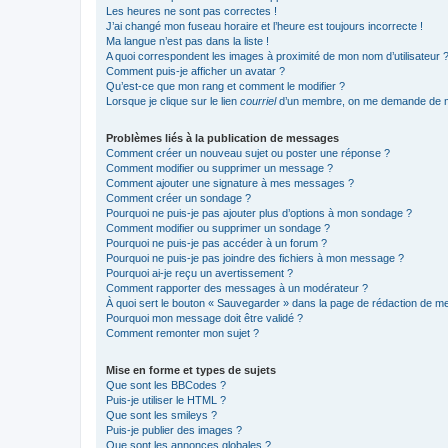
Les heures ne sont pas correctes !
J’ai changé mon fuseau horaire et l’heure est toujours incorrecte !
Ma langue n’est pas dans la liste !
A quoi correspondent les images à proximité de mon nom d’utilisateur 
Comment puis-je afficher un avatar ?
Qu’est-ce que mon rang et comment le modifier ?
Lorsque je clique sur le lien
courriel
d’un membre, on me demande de m
Problèmes liés à la publication de messages
Comment créer un nouveau sujet ou poster une réponse ?
Comment modifier ou supprimer un message ?
Comment ajouter une signature à mes messages ?
Comment créer un sondage ?
Pourquoi ne puis-je pas ajouter plus d’options à mon sondage ?
Comment modifier ou supprimer un sondage ?
Pourquoi ne puis-je pas accéder à un forum ?
Pourquoi ne puis-je pas joindre des fichiers à mon message ?
Pourquoi ai-je reçu un avertissement ?
Comment rapporter des messages à un modérateur ?
À quoi sert le bouton « Sauvegarder » dans la page de rédaction de 
Pourquoi mon message doit être validé ?
Comment remonter mon sujet ?
Mise en forme et types de sujets
Que sont les BBCodes ?
Puis-je utiliser le HTML ?
Que sont les smileys ?
Puis-je publier des images ?
Que sont les annonces globales ?