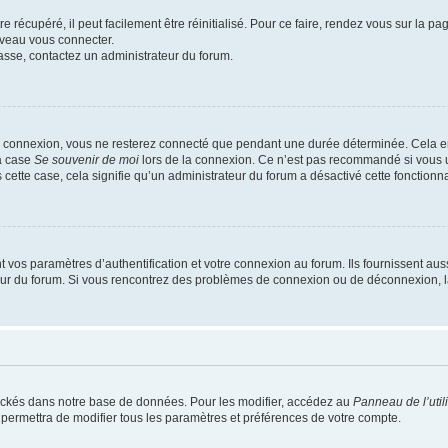
 récupéré, il peut facilement être réinitialisé. Pour ce faire, rendez vous sur la p
uveau vous connecter.
passe, contactez un administrateur du forum.
e connexion, vous ne resterez connecté que pendant une durée déterminée. Cela em
la case
Se souvenir de moi
lors de la connexion. Ce n’est pas recommandé si vous u
s cette case, cela signifie qu’un administrateur du forum a désactivé cette fonctionna
os paramètres d’authentification et votre connexion au forum. Ils fournissent aussi
teur du forum. Si vous rencontrez des problèmes de connexion ou de déconnexion, l
ockés dans notre base de données. Pour les modifier, accédez au
Panneau de l’util
 permettra de modifier tous les paramètres et préférences de votre compte.