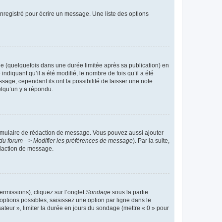
nregistré pour écrire un message. Une liste des options
 (quelquefois dans une durée limitée après sa publication) en
iquant qu’il a été modifié, le nombre de fois qu’il a été
sage, cependant ils ont la possibilité de laisser une note
elqu’un y a répondu.
rmulaire de rédaction de message. Vous pouvez aussi ajouter
du forum --> Modifier les préférences de message
). Par la suite,
daction de message.
ermissions), cliquez sur l’onglet
Sondage
sous la partie
ptions possibles, saisissez une option par ligne dans le
ateur », limiter la durée en jours du sondage (mettre « 0 » pour