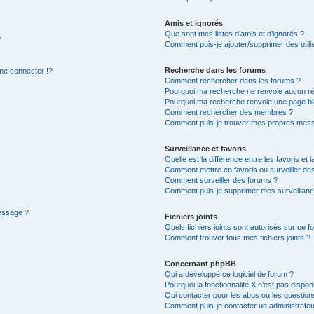
Amis et ignorés
Que sont mes listes d’amis et d’ignorés ?
?
Comment puis-je ajouter/supprimer des utilis
Recherche dans les forums
e connecter !?
Comment rechercher dans les forums ?
Pourquoi ma recherche ne renvoie aucun ré
Pourquoi ma recherche renvoie une page bl
Comment rechercher des membres ?
Comment puis-je trouver mes propres mess
Surveillance et favoris
Quelle est la différence entre les favoris et l
Comment mettre en favoris ou surveiller des
Comment surveiller des forums ?
Comment puis-je supprimer mes surveillanc
message ?
Fichiers joints
Quels fichiers joints sont autorisés sur ce f
Comment trouver tous mes fichiers joints ?
Concernant phpBB
Qui a développé ce logiciel de forum ?
Pourquoi la fonctionnalité X n’est pas dispon
Qui contacter pour les abus ou les questio
Comment puis-je contacter un administrateu