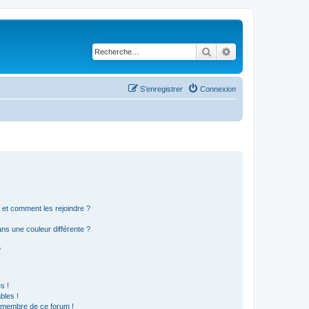
Rechercher
Recherche avancé
S’enregistrer
Connexion
s et comment les rejoindre ?
s une couleur différente ?
?
s !
bles !
n membre de ce forum !