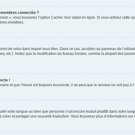
s membres connectés ?
forum », vous trouverez l’option
Cacher mon statut en ligne
. Si vous activez cette o
es invisibles.
ifférent de celui dans lequel vous êtes. Dans ce cas, accédez au
panneau de l’utilisa
ney, etc.). Notez que la modification du fuseau horaire, comme la plupart des para
ecte !
aire et que l’heure est toujours incorrecte, il se peut que le serveur ne soit pas à
installé votre langue ou bien que personne n’ait encore traduit phpBB dans votre l
s à créer et partager une nouvelle traduction. Vous trouverez plus d’informations sur l