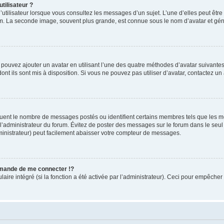
tilisateur ?
utilisateur lorsque vous consultez les messages d’un sujet. L’une d’elles peut êtr
rum. La seconde image, souvent plus grande, est connue sous le nom d’avatar et 
s pouvez ajouter un avatar en utilisant l’une des quatre méthodes d’avatar suivantes 
ont ils sont mis à disposition. Si vous ne pouvez pas utiliser d’avatar, contactez un
iquent le nombre de messages postés ou identifient certains membres tels que les 
ar l’administrateur du forum. Évitez de poster des messages sur le forum dans le seu
ministrateur) peut facilement abaisser votre compteur de messages.
mande de me connecter !?
re intégré (si la fonction a été activée par l’administrateur). Ceci pour empêcher l’u