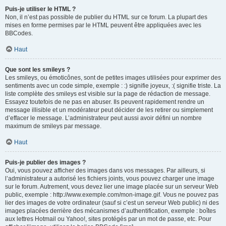
Puis-je utiliser le HTML ?
Non, il n’est pas possible de publier du HTML sur ce forum. La plupart des
mises en forme permises par le HTML peuvent être appliquées avec les
BBCodes.
Haut
Que sont les smileys ?
Les smileys, ou émoticônes, sont de petites images utilisées pour exprimer des
sentiments avec un code simple, exemple : :) signifie joyeux, :( signifie triste. La
liste complète des smileys est visible sur la page de rédaction de message.
Essayez toutefois de ne pas en abuser. Ils peuvent rapidement rendre un
message illisible et un modérateur peut décider de les retirer ou simplement
d’effacer le message. L’administrateur peut aussi avoir défini un nombre
maximum de smileys par message.
Haut
Puis-je publier des images ?
Oui, vous pouvez afficher des images dans vos messages. Par ailleurs, si
l’administrateur a autorisé les fichiers joints, vous pouvez charger une image
sur le forum. Autrement, vous devez lier une image placée sur un serveur Web
public, exemple : http://www.exemple.com/mon-image.gif. Vous ne pouvez pas
lier des images de votre ordinateur (sauf si c’est un serveur Web public) ni des
images placées derrière des mécanismes d’authentification, exemple : boîtes
aux lettres Hotmail ou Yahoo!, sites protégés par un mot de passe, etc. Pour