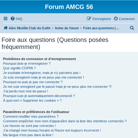
Forum AMCG 56
FAQ
S’enregistrer
Connexion
R
Aéro Modèle Club du Golfe
Index du forum
Foire aux questions (Questions posées fréquemment)
e
Foire aux questions (Questions posées
c
fréquemment)
h
e
Problèmes de connexion et d’enregistrement
Pourquoi dois-je m’enregistrer ?
r
Que signifie COPPA ?
c
Je souhaite m’enregistrer, mais je n’y parviens pas !
Je suis enregistré mais je ne peux pas me connecter !
h
Pourquoi ne puis-je pas me connecter ?
Je me suis enregistré par le passé mais je ne peux plus me connecter ?!
e
J’ai perdu mon mot de passe !
r
Pourquoi suis-je automatiquement déconnecté ?
À quoi sert « Supprimer les cookies » ?
Paramètres et préférences de l’utilisateur
Comment modifier mes paramètres ?
Comment empêcher mon nom d’apparaître dans la liste des membres connectés ?
Les heures ne sont pas correctes !
J’ai changé mon fuseau horaire et l’heure est toujours incorrecte !
Ma langue n’est pas dans la liste !