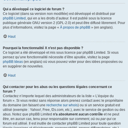
Qui a développé ce logiciel de forum ?
Ce logiciel (dans sa version non modifiée) est développé et distribué par
phpBB Limited
, qui en a les droits d’auteur. Il est publié sous la licence
publique générale GNU version 2 (GPL-2.0) et peut être diffusé librement. Pour
plus d’informations, visitez la page «
À propos de phpBB
» (en anglais).
Haut
Pourquoi la fonctionnalité X n’est pas disponible ?
Ce logiciel a été développé et mis sous licence par phpBB Limited. Si vous
pensez qu’une fonctionnalité nécessite d’être ajoutée, visitez la page
phpBB Ideas
(en anglais) où vous pouvez voter pour des idées proposées ou
en suggérer de nouvelles.
Haut
Qui contacter pour les abus ou les questions légales concernant ce
forum ?
Contactez n’importe lequel des administrateurs de la liste « L’équipe du
forum ». Si vous restez sans réponse alors prenez contact avec le propriétaire
du domaine (en faisant une
recherche sur whois
) ou si un service gratuit est
utilisé (exemple : Yahoo!, Free, f2s.com, etc.), avec le service de gestion ou des
abus. Notez que phpBB Limited
n’a absolument aucun contrôle
et ne peut
être, en aucun cas, tenu pour responsable sur
comment
,
où
ou
par qui
ce
forum est utilisé. Il est inutile de contacter phpBB Limited pour toute question